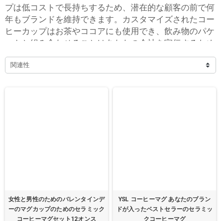
プは低コストで長持ちするため、潜在的な顧客の前で何
年もブランドを維持できます。カスタマイズされたコー
ヒーカップはお茶やココアにも使用でき、飲み物のパケ
ットと組み合わせることはあなたの会社を宣伝するため
の素晴らしい方法です！私たちは中国の有名な販促用セ
関連性
ラミックコーヒーマグのメーカーとサプライヤーです。
女性と男性のためのバレンタインデ
YSL コーヒーマグ あなたのブラン
ーのマグカップのためのセラミック
ドが入ったベストセラーのセラミッ
コーヒーマグセット12オンス
クコーヒーマグ