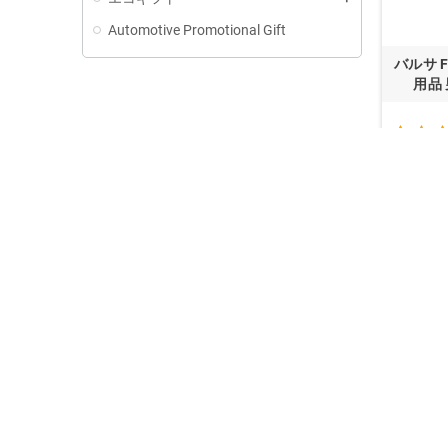
Automotive Promotional Gift
バルサ 
用品
1 - 2 
RELAT
COV
フトは
487
ここに