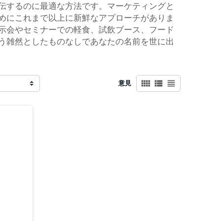
伝するのに最適な方法です。マーケティングと
めにこれまで以上に新鮮なアプローチがありま
示会やセミナーでの軽食、試飲ブース、フード
う雑然としたものなしであなたの名前を世に出
view_comfy
view_list
view_headline
意見