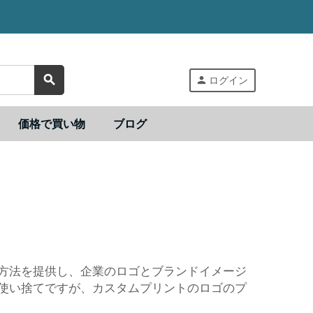
search
person
ログイン
価格で買い物
ブログ
方法を提供し、企業のロゴとブランドイメージ
使い捨てですが、カスタムプリントのロゴのプ