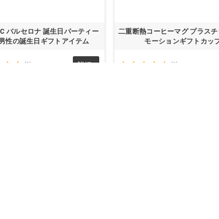
FC バルセロナ 誕生日パーティー
二重断熱コーヒーマグ プラスチ
 男性の誕生日ギフトアイテム
モーションギフトカッ
(1)
詳細
(1)
of 2 item（s）を表示しています
ED POSTS
ID後のビジネス再開に役立つギ
どれですか？
5
views
1
4
Liked
あなたがあなたのビジネスを再開