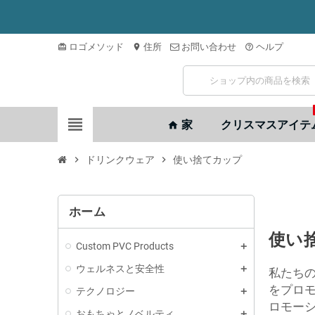
ロゴメソッド
住所
お問い合わせ
ヘルプ
card_giftcard
location_on
help_outline
view_headline
家
クリスマスアイテ
home
chevron_right
ドリンクウェア
chevron_right
使い捨てカップ
ホーム
使い
Custom PVC Products
ウェルネスと安全性
私たち
をプロ
テクノロジー
ロモー
おもちゃとノベルティ