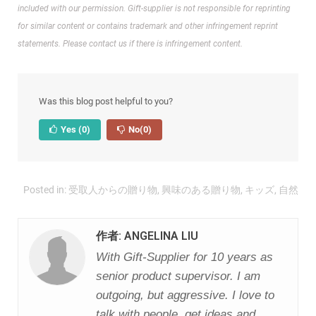
included with our permission.
Gift-supplier is not responsible for reprinting
for similar content or contains trademark and other infringement reprint
statements. Please contact us if there is infringement content.
Was this blog post helpful to you?
Yes
(0)
No
(0)
Posted in:
受取人からの贈り物
,
興味のある贈り物
,
キッズ
,
自然
作者: ANGELINA LIU
With Gift-Supplier for 10 years as
senior product supervisor. I am
outgoing, but aggressive. I love to
talk with people, get ideas and