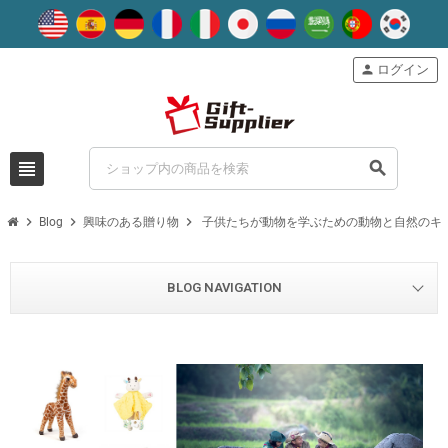
person
ログイン
view_headline
search
chevron_right
chevron_right
chevron_right
Blog
興味のある贈り物
子供たちが動物を学ぶための動物と自然のキ
BLOG NAVIGATION