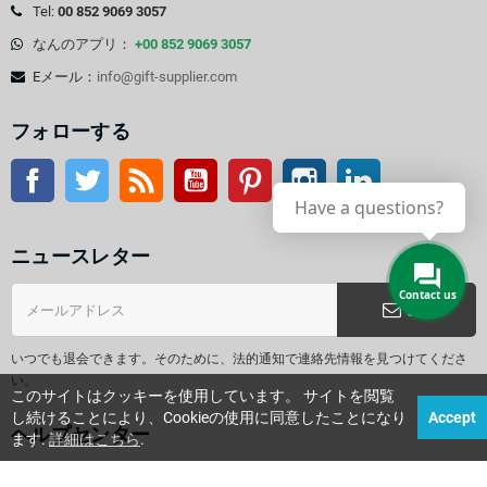
Tel:
00 852 9069 3057
なんのアプリ：
+00 852 9069 3057
Eメール：
info@gift-supplier.com
フォローする
フェイスブック
ツイッター
Rss
YouTube
Pinterest
インスタグラム
LinkedIn
ニュースレター
Contact us
OK
いつでも退会できます。そのために、法的通知で連絡先情報を見つけてくださ
い。
このサイトはクッキーを使用しています。 サイトを閲覧
し続けることにより、Cookieの使用に同意したことになり
Accept
ヘルプセンター
ます.
詳細はこちら
.
プロモーションギフトの選び方