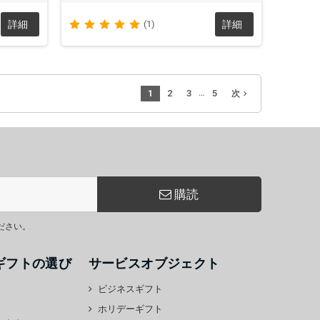
詳細
(1)
詳細
…
1
2
3
5
navigate_next
次
購読
ださい。
ギフトの選び
サービスオブジェクト
ビジネスギフト
ホリデーギフト