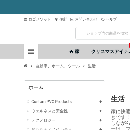
ロゴメソッド
住所
お問い合わせ
ヘルプ
card_giftcard
location_on
help_outline
view_headline
家
クリスマスアイテ
home
chevron_right
自動車、ホーム、ツール
chevron_right
生活
ホーム
生活
Custom PVC Products
ウェルネスと安全性
家に快
きです
テクノロジー
しなが
ーは、
おもちゃとノベルティ