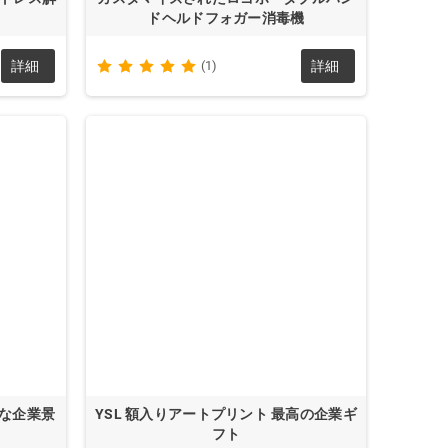
ドヘルドフォガー消毒機
詳細
(1)
詳細
クな企業景
YSL 額入りアートプリント 最高の企業ギ
フト