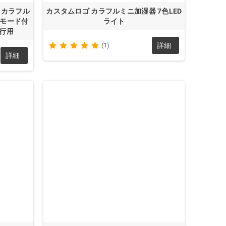
 カラフル
カスタムロゴ カラフルミニ加湿器 7色LED
トモード付
ライト
旅行用
(1)
詳細
詳細