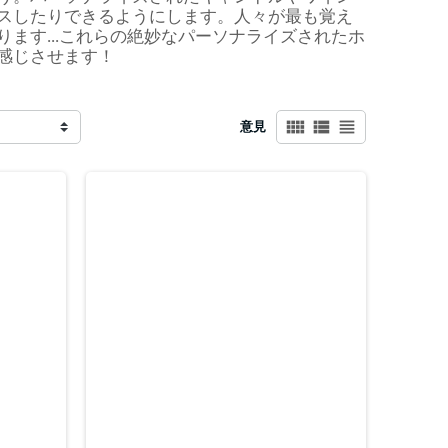
スしたりできるようにします。人々が最も覚え
ます...これらの絶妙なパーソナライズされたホ
感じさせます！
view_comfy
view_list
view_headline
意見