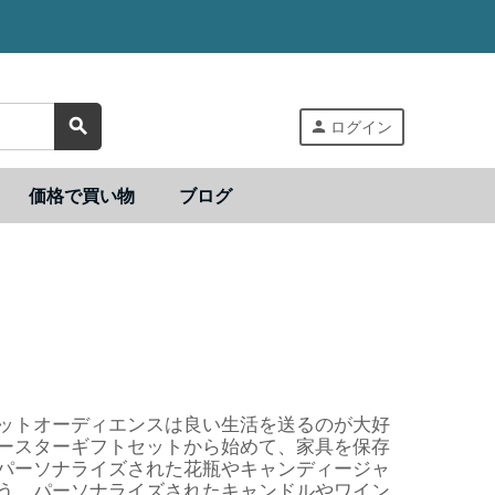
search
person
ログイン
価格で買い物
ブログ
ットオーディエンスは良い生活を送るのが大好
ースターギフトセットから始めて、家具を保存
パーソナライズされた花瓶やキャンディージャ
う。パーソナライズされたキャンドルやワイン