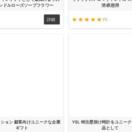
ンドルローズソープフラワー
消 瞑想用
詳細
(1)
クッション 顧客向けユニークな企業
YSL 特注壁掛け時計をユニー
ギフト
品として