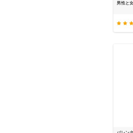
男性と
バレン