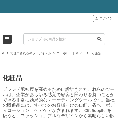
person
ログイン
view_headline
search
chevron_right
chevron_right
chevron_right
で使用されるギフトアイテム
コーポレートギフト
化粧品
化粧品
ブランド認知度を高めるために設計されたこれらのツー
ルは、企業があらゆる感覚で顧客と関わりを持つことが
できる非常に効果的なマーケティングツールです。当社
の販促品には、すべてのお客様向けの口紅、香水、ボデ
ィローション、ヘアケアが含まれます。 Gift-Supplierを
扱うと、ファッショナブルなデザインから素晴らしい販